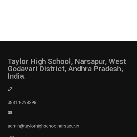
Taylor High School, Narsapur, West
Godavari District, Andhra Pradesh,
India.
08814-298298
admin@taylorhighschoolnarsapur.in